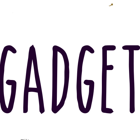
Spedizione gratuita per tutti gli ordini superiori a € 80
gadge