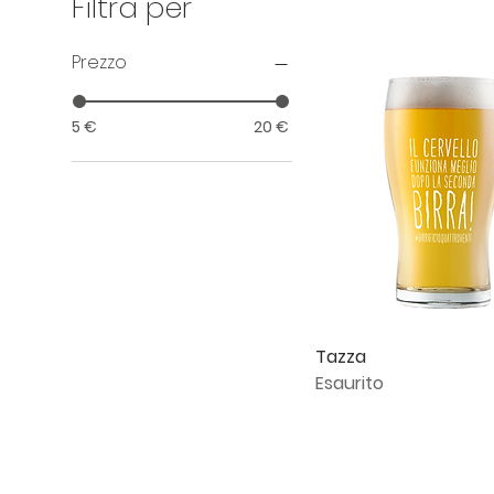
Filtra per
Prezzo
5 €
20 €
Vista rapida
Tazza
Esaurito