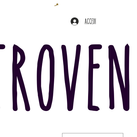
Accedi
troven