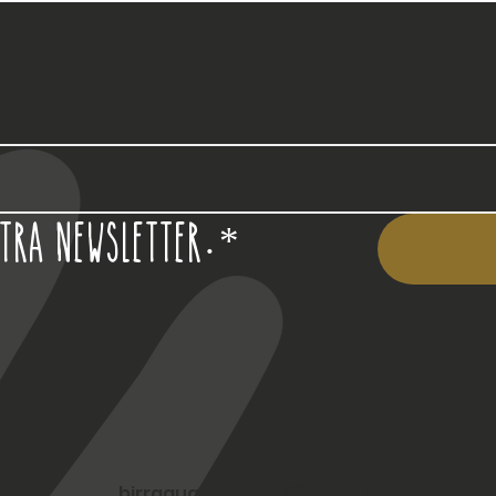
stra newsletter.
*
birraquattroventi@gmail.com