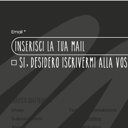
Iscriviti alla nostra Newsletter
Email
*
Si, desidero iscrivermi alla vo
BIRRIFICIO QUATTROVENTI
Shop
Termini e condizioni
Subscription
Privacy Policy
About
Refund Policy