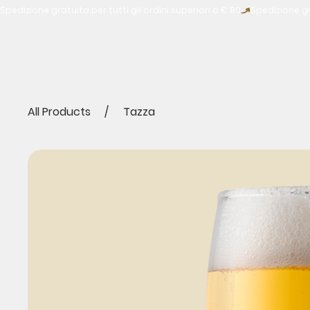
Spedizione gratuita per tutti gli ordini superiori a € 80
All Products
/
Tazza