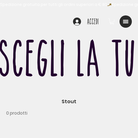
Spedizione gratuita per tutti gli ordini superiori a € 80
Accedi
SCEGLI LA T
Stout
0 prodotti