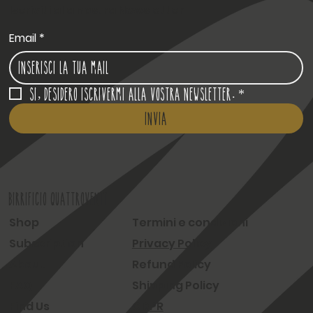
Iscriviti alla nostra Newsletter
Email
*
Si, desidero iscrivermi alla vostra newsletter.
*
Invia
BIRRIFICIO QUATTROVENTI
Shop
Termini e condizioni
Subscription
Privacy Policy
About
Refund Policy
FAQ
Shipping Policy
Find Us
GDPR