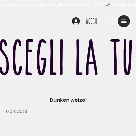
Spedizione gratuita per tutti gli ordini superiori a € 80
Accedi
SCEGLI LA T
Dunken weizel
0 prodotti