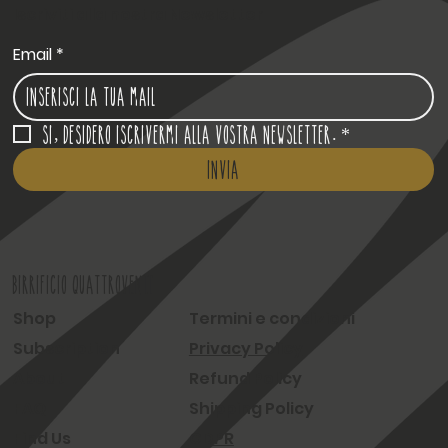
Iscriviti alla nostra Newsletter
Email
*
Si, desidero iscrivermi alla vostra newsletter.
*
Invia
BIRRIFICIO QUATTROVENTI
Shop
Termini e condizioni
Subscription
Privacy Policy
About
Refund Policy
FAQ
Shipping Policy
Find Us
GDPR